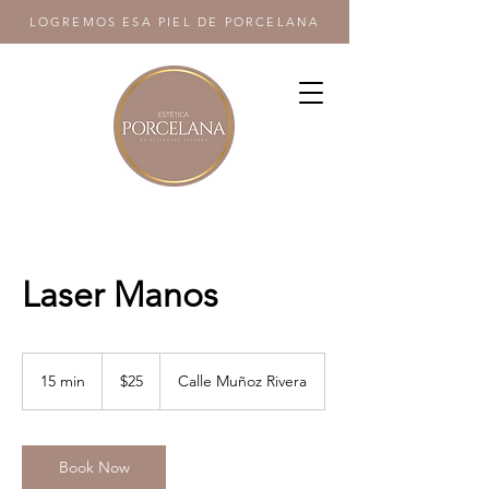
LOGREMOS ESA PIEL DE PORCELANA
Laser Manos
25
US
15 min
1
$25
Calle Muñoz Rivera
dollars
5
m
i
n
Book Now