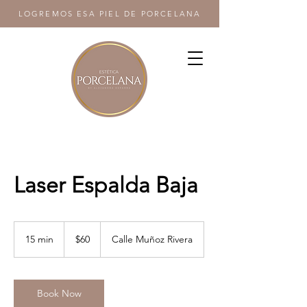
LOGREMOS ESA PIEL DE PORCELANA
Laser Espalda Baja
60
US
15 min
1
$60
Calle Muñoz Rivera
dollars
5
m
i
n
Book Now