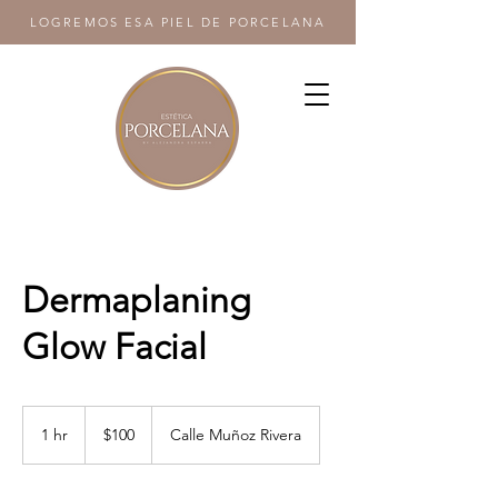
LOGREMOS ESA PIEL DE PORCELANA
Dermaplaning
Glow Facial
100
US
1 hr
1
$100
Calle Muñoz Rivera
dollars
h